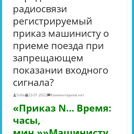
радиосвязи
регистрируемый
приказ машинисту о
приеме поезда при
запрещающем
показании входного
сигнала?
SoVa
23.01.2022
Комментариев нет
«Приказ N… Время:
часы,
мин.»»Машинисту