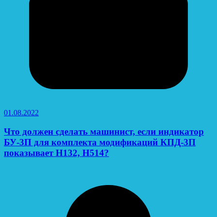
01.08.2022
Что должен сделать машинист, если индикатор
БУ-3П для комплекта модификаций КПД-3П
показывает Н132, Н514?