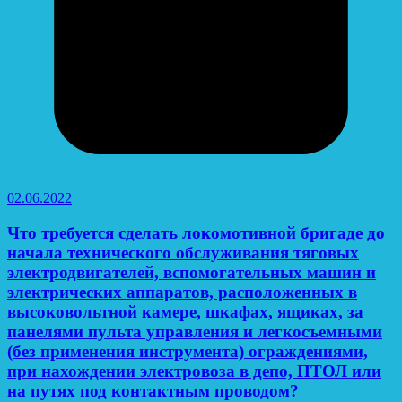
02.06.2022
Что требуется сделать локомотивной бригаде до
начала технического обслуживания тяговых
электродвигателей, вспомогательных машин и
электрических аппаратов, расположенных в
высоковольтной камере, шкафах, ящиках, за
панелями пульта управления и легкосъемными
(без применения инструмента) ограждениями,
при нахождении электровоза в депо, ПТОЛ или
на путях под контактным проводом?