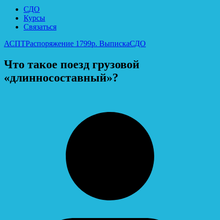
СДО
Курсы
Связаться
АСПТ
Распоряжение 1799р. Выписка
СДО
Что такое поезд грузовой
«длинносоставный»?