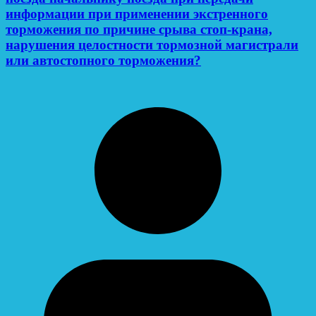
информации при применении экстренного
торможения по причине срыва стоп-крана,
нарушения целостности тормозной магистрали
или автостопного торможения?