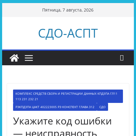
Перейти
Пятница, 7 августа, 2026
к
содержимому
СДО-АСПТ
КОМПЛЕКС СРЕДСТВ СБОРА И РЕГИСТРАЦИИ ДАННЫХ КПД3ПА ГЛ11
113 231 232 21
РЭКПД3ПА ЦАКТ 402223005 РЭ КОНСПЕКТ ГЛАВА 312
СДО
Укажите код ошибки
— неисправность