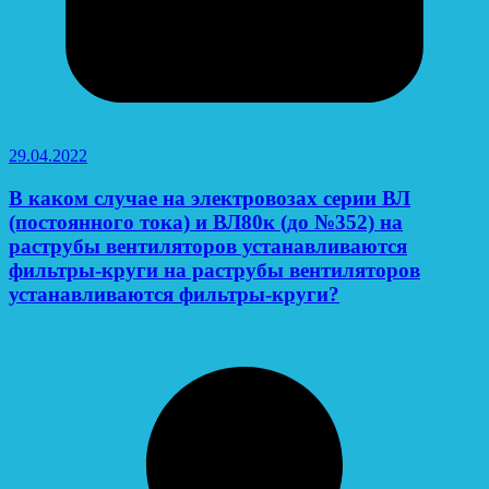
29.04.2022
В каком случае на электровозах серии ВЛ
(постоянного тока) и ВЛ80к (до №352) на
раструбы вентиляторов устанавливаются
фильтры-круги на раструбы вентиляторов
устанавливаются фильтры-круги?