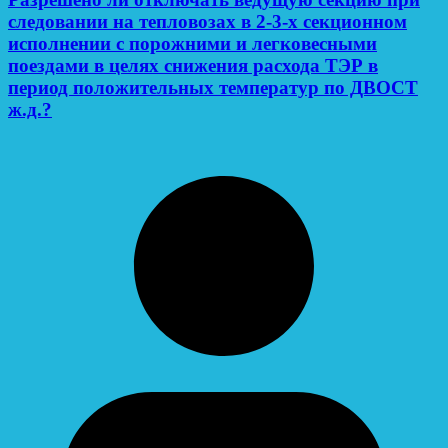
следовании на тепловозах в 2-3-х секционном
исполнении с порожними и легковесными
поездами в целях снижения расхода ТЭР в
период положительных температур по ДВОСТ
ж.д.?