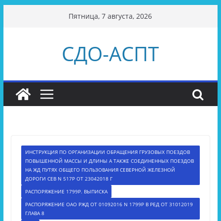
Перейти
Пятница, 7 августа, 2026
к
содержимому
СДО-АСПТ
ИНСТРУКЦИЯ ПО ОРГАНИЗАЦИИ ОБРАЩЕНИЯ ГРУЗОВЫХ ПОЕЗДОВ
ПОВЫШЕННОЙ МАССЫ И ДЛИНЫ А ТАКЖЕ СОЕДИНЕННЫХ ПОЕЗДОВ
НА ЖД ПУТЯХ ОБЩЕГО ПОЛЬЗОВАНИЯ СЕВЕРНОЙ ЖЕЛЕЗНОЙ
ДОРОГИ СЕВ N 517Р ОТ 23042018 Г
РАСПОРЯЖЕНИЕ 1799Р. ВЫПИСКА
РАСПОРЯЖЕНИЕ ОАО РЖД ОТ 01092016 N 1799Р В РЕД ОТ 31012019
ГЛАВА 8