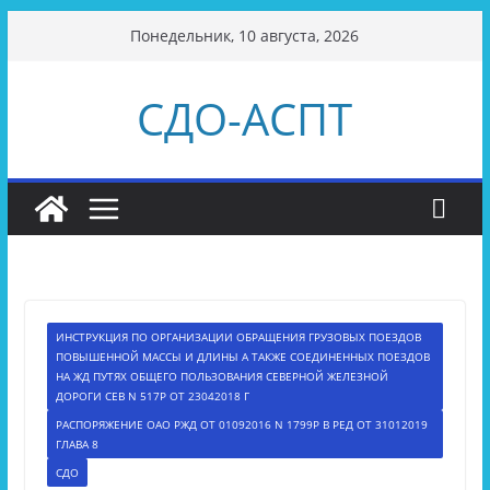
Перейти
Понедельник, 10 августа, 2026
к
содержимому
СДО-АСПТ
ИНСТРУКЦИЯ ПО ОРГАНИЗАЦИИ ОБРАЩЕНИЯ ГРУЗОВЫХ ПОЕЗДОВ
ПОВЫШЕННОЙ МАССЫ И ДЛИНЫ А ТАКЖЕ СОЕДИНЕННЫХ ПОЕЗДОВ
НА ЖД ПУТЯХ ОБЩЕГО ПОЛЬЗОВАНИЯ СЕВЕРНОЙ ЖЕЛЕЗНОЙ
ДОРОГИ СЕВ N 517Р ОТ 23042018 Г
РАСПОРЯЖЕНИЕ ОАО РЖД ОТ 01092016 N 1799Р В РЕД ОТ 31012019
ГЛАВА 8
СДО