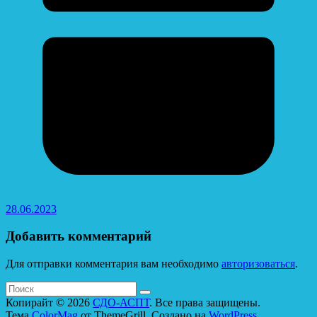
28.06.2023
Добавить комментарий
Для отправки комментария вам необходимо
авторизоваться
.
Копирайт © 2026
СДО-АСПТ
. Все права защищены.
Тема
ColorMag
от ThemeGrill. Создано на
WordPress
.