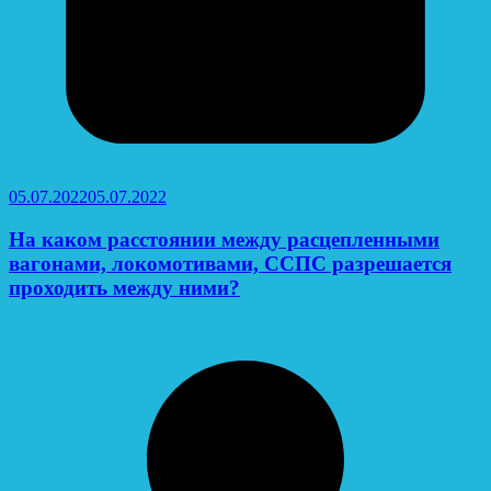
05.07.2022
05.07.2022
На каком расстоянии между расцепленными
вагонами, локомотивами, ССПС разрешается
проходить между ними?