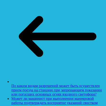
По каким видам разрешений может быть осуществлен
прием поезда на станцию при запрещающем показании
или погасших основных огнях входного светофора?
Может ли машинист при выполнении маневровой
работы подтверждать восприятие указаний свистком