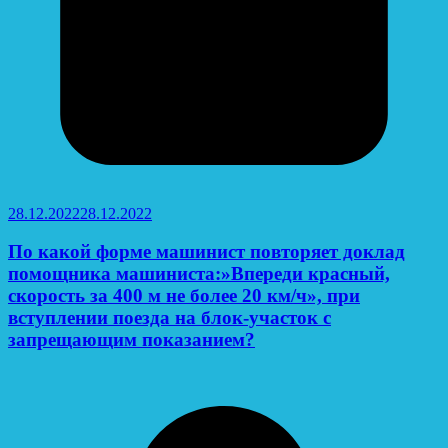
28.12.2022
28.12.2022
По какой форме машинист повторяет доклад
помощника машиниста:»Впереди красный,
скорость за 400 м не более 20 км/ч», при
вступлении поезда на блок-участок с
запрещающим показанием?