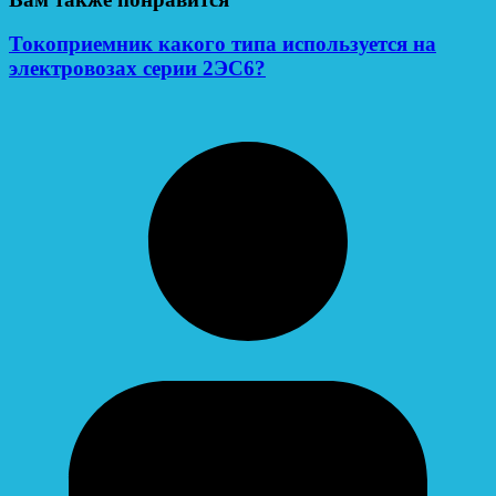
Токоприемник какого типа используется на
электровозах серии 2ЭС6?