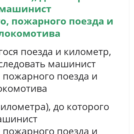
 машинист
о, пожарного поезда и
 локомотива
ося поезда и километр,
 следовать машинист
 пожарного поезда и
окомотива
километра), до которого
ашинист
 пожарного поезда и