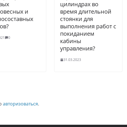
вых
цилиндрах во
овесных и
время длительной
носоставных
стоянки для
ов?
выполнения работ с
покиданием
021
0
кабины
управления?
31.03.2023
мо
авторизоваться
.