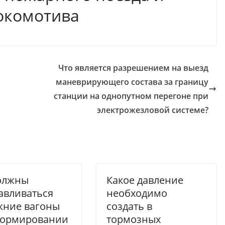
окомотива
Что является разрешением на выезд
маневрирующего состава за границу
станции на однопутном перегоне при
электрожезловой системе?
олжны
Какое давление
авливаться
необходимо
жние вагоны
создать в
формировании
тормозных