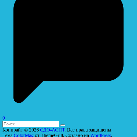
0
Копирайт © 2026
СДО-АСПТ
. Все права защищены.
Тема
ColorMag
от ThemeGrill. Создано на
WordPress
.