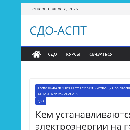
Перейти
Четверг, 6 августа, 2026
к
содержимому
СДО-АСПТ
СДО
КУРСЫ
СВЯЗАТЬСЯ
РАСПОРЯЖЕНИЕ N ЦТ36Р ОТ 5032013Г ИНСТРУКЦИЯ ПО ПРОГ
ДЕПО И ПУНКТАХ ОБОРОТА
СДО
Кем устанавливаютс
электроэнергии на 