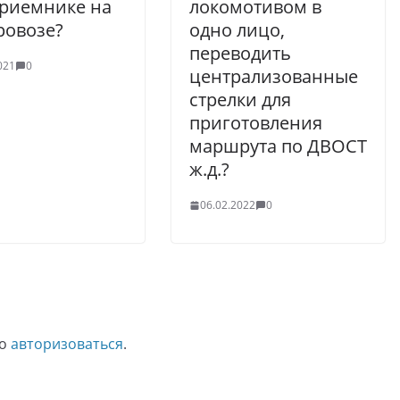
риемнике на
локомотивом в
ровозе?
одно лицо,
переводить
021
0
централизованные
стрелки для
приготовления
маршрута по ДВОСТ
ж.д.?
06.02.2022
0
мо
авторизоваться
.