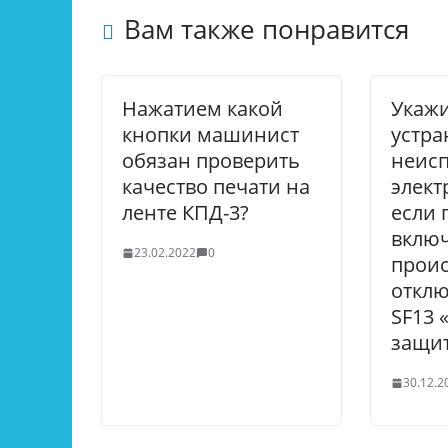
Вам также понравится
Нажатием какой
Укажи
кнопки машинист
устра
обязан проверить
неисп
качество печати на
элект
ленте КПД-3?
если 
вклю
23.02.2022
0
проис
откл
SF13 
защит
30.12.2