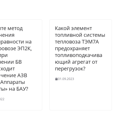
те метод
Какой элемент
нения
топливной системы
равности на
тепловоза ТЭМ7А
ровозе ЭП2К,
предохраняет
при
топливоподкачива
чении БВ
ющий агрегат от
ходит
перегрузок?
ючение АЗВ
01.09.2023
«Аппараты
ы» на БАУ?
022