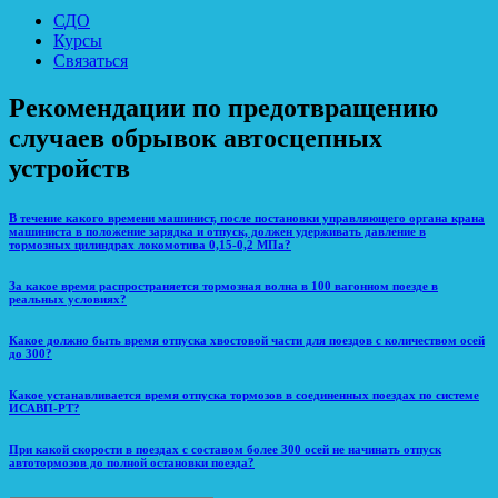
СДО
Курсы
Связаться
Рекомендации по предотвращению
случаев обрывок автосцепных
устройств
В течение какого времени машинист, после постановки управляющего органа крана
машиниста в положение зарядка и отпуск, должен удерживать давление в
тормозных цилиндрах локомотива 0,15-0,2 МПа?
За какое время распространяется тормозная волна в 100 вагонном поезде в
реальных условиях?
Какое должно быть время отпуска хвостовой части для поездов с количеством осей
до 300?
Какое устанавливается время отпуска тормозов в соединенных поездах по системе
ИСАВП-РТ?
При какой скорости в поездах с составом более 300 осей не начинать отпуск
автотормозов до полной остановки поезда?