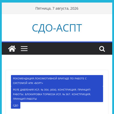
Перейти
Пятница, 7 августа, 2026
к
содержимому
СДО-АСПТ
РЕКОМЕНДАЦИЯ ЛОКОМОТИВНОЙ БРИГАДЕ ПО РАБОТЕ С
СИСТЕМОЙ АПК «БОРТ»
РЕЛЕ ДАВЛЕНИЯ УСЛ. № 304. (404). КОНСТРУКЦИЯ. ПРИНЦИП
РАБОТЫ. БЛОКИРОВКА ТОРМОЗА УСЛ. № 367. КОНСТРУКЦИЯ.
ПРИНЦИП РАБОТЫ
СДО