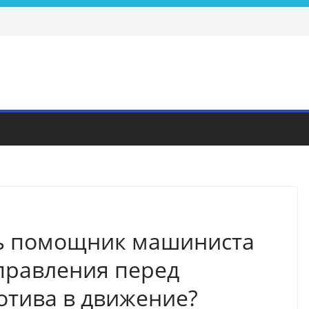
ть помощник машиниста
правления перед
тива в движение?