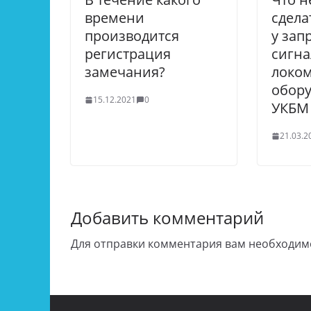
времени
сдела
производится
у за
регистрация
сигна
замечания?
локо
обор
15.12.2021
0
УКБМ
21.03.2
Добавить комментарий
Для отправки комментария вам необходи