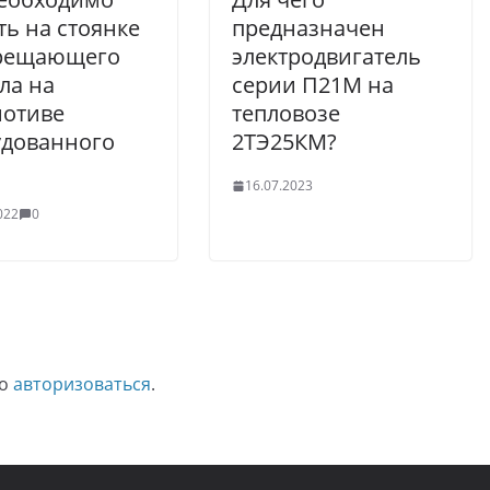
ть на стоянке
предназначен
прещающего
электродвигатель
ла на
серии П21М на
мотиве
тепловозе
удованного
2ТЭ25КМ?
16.07.2023
022
0
мо
авторизоваться
.