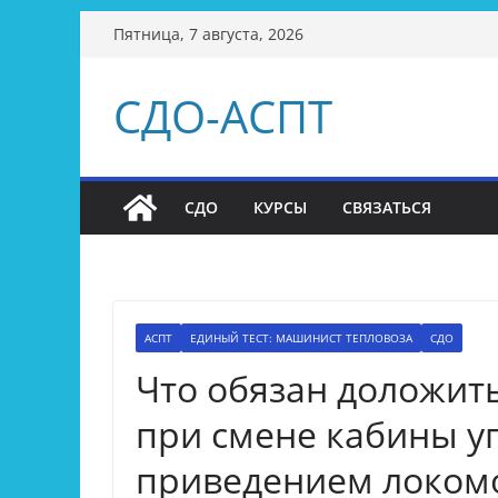
Перейти
Пятница, 7 августа, 2026
к
содержимому
СДО-АСПТ
СДО
КУРСЫ
СВЯЗАТЬСЯ
АСПТ
ЕДИНЫЙ ТЕСТ: МАШИНИСТ ТЕПЛОВОЗА
СДО
Что обязан доложи
при смене кабины у
приведением локомо