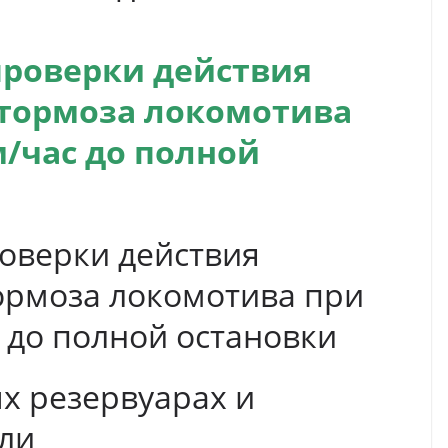
проверки действия
 тормоза локомотива
м/час до полной
оверки действия
ормоза локомотива при
с до полной остановки
х резервуарах и
ли