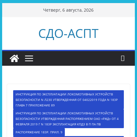
Перейти
Четверг, 6 августа, 2026
к
содержимому
СДО-АСПТ
ИНСТРУКЦИЯ ПО ЭКСПЛУАТАЦИИ ЛОКОМОТИВНЫХ УСТРОЙСТВ
БЕЗОПАСНОСТИ N Л230 УТВЕРЖДЕННАЯ ОТ 04022019 ГОДА N 183Р
ГЛАВА 7 ПРИЛОЖЕНИЕ 89
ИНСТРУКЦИЯ ПО ЭКСПЛУАТАЦИИ ЛОКОМОТИВНЫХ УСТРОЙСТВ
БЕЗОПАСНОСТИ УТВЕРЖДЕННАЯ РАСПОРЯЖЕНИЕМ ОАО «РЖД» ОТ 4
ФЕВРАЛЯ 2019 Г N 183Р ЭКСПЛУАТАЦИЯ КПД3 В П ПА ПВ
РАСПОРЯЖЕНИЕ 183Р. ПРИЛ. 9