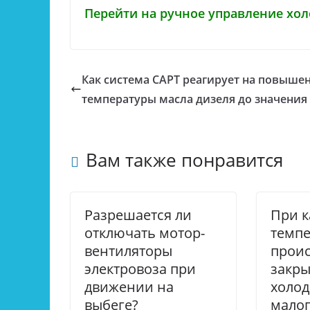
Перейти на ручное управление хо
Как система САРТ реагирует на повыше
температуры масла дизеля до значения 
Вам также понравится
Разрешается ли
При к
отключать мотор-
темпе
вентиляторы
проис
электровоза при
закр
движении на
холо
выбеге?
малог