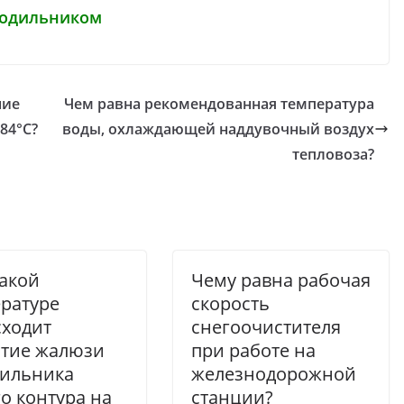
лодильником
ние
Чем равна рекомендованная температура
84°С?
воды, охлаждающей наддувочный воздух
тепловоза?
акой
Чему равна рабочая
ратуре
скорость
ходит
снегоочистителя
ытие жалюзи
при работе на
дильника
железнодорожной
о контура на
станции?