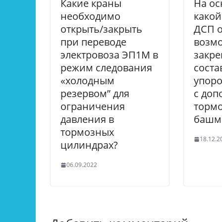
Какие краны
На о
необходимо
како
открыть/закрыть
ДСП о
при переводе
возм
электровоза ЭП1М в
закре
режим следования
соста
«холодным
упоро
резервом” для
с до
ограничения
торм
давления в
башм
тормозных
18.12.2
цилиндрах?
06.09.2022