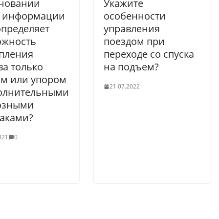
сновании
Укажите
й информации
особенности
пределяет
управления
ожность
поездом при
пления
переходе со спуска
ва только
на подъем?
м или упором
21.07.2022
полнительными
озными
аками?
021
0