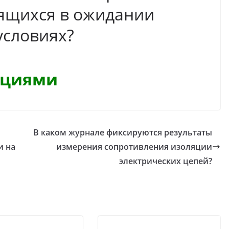
дящихся в ожидании
условиях?
кциями
В каком журнале фиксируются результаты
и на
измерения сопротивления изоляции
электрических цепей?