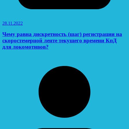
28.11.2022
Чему равна дискретность (шаг) регистрации на
скоростемерной ленте текущего времени КпД
для локомотивов?