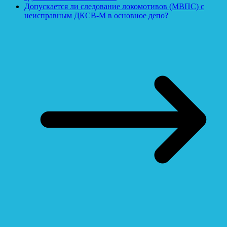
Допускается ли следование локомотивов (МВПС) с
неисправным ДКСВ-М в основное депо?