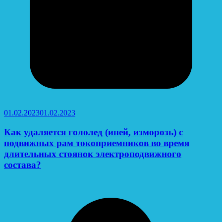
01.02.2023
01.02.2023
Как удаляется гололед (иней, изморозь) с
подвижных рам токоприемников во время
длительных стоянок электроподвижного
состава?