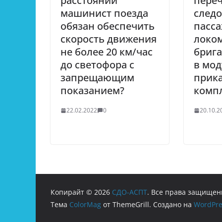
расстоянии
пере
машинист поезда
след
обязан обеспечить
пасс
скорость движения
локо
не более 20 км/час
брига
до светофора с
в мод
запрещающим
прик
показанием?
компл
22.02.2022
0
20.10.2
Копирайт © 2026
СДО-АСПТ
. Все права защищен
Тема
ColorMag
от ThemeGrill. Создано на
WordPre