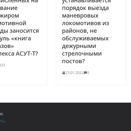
численных на
устанавливается
ование
порядок выезда
ажиром
маневровых
мотивной
локомотивов из
ды заносится
районов, не
уль «книга
обслуживаемых
азов»
дежурными
екса АСУТ-Т?
стрелочными
постов?
023
23.01.2022
0
ы.
ss
.