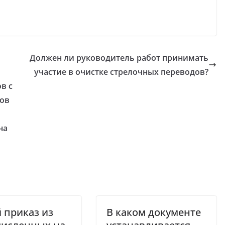
Должен ли руководитель работ принимать
участие в очистке стрелочных переводов?
в с
гов
на
 приказ из
В каком документе