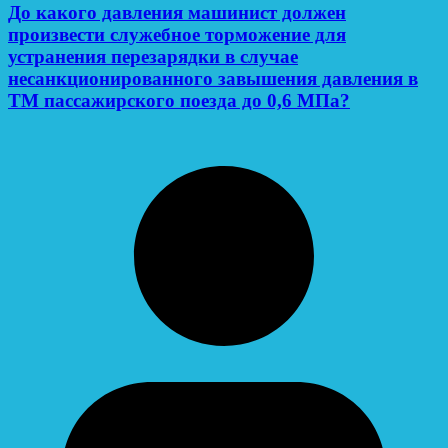
До какого давления машинист должен
произвести служебное торможение для
устранения перезарядки в случае
несанкционированного завышения давления в
ТМ пассажирского поезда до 0,6 МПа?