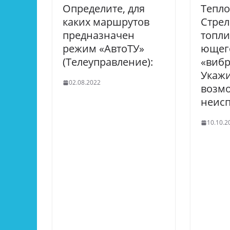
Определите, для
Тепло
каких маршрутов
Стрел
предназначен
топл
режим «АвтоТУ»
ющег
(Телеуправление):
«вибр
Укаж
02.08.2022
возм
неисп
10.10.2