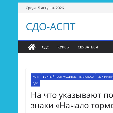
Перейти
Среда, 5 августа, 2026
к
содержимому
СДО-АСПТ
СДО
КУРСЫ
СВЯЗАТЬСЯ
АСПТ
ЕДИНЫЙ ТЕСТ: МАШИНИСТ ТЕПЛОВОЗА
ИСИ РФ (ПР
СДО
На что указывают п
знаки «Начало торм