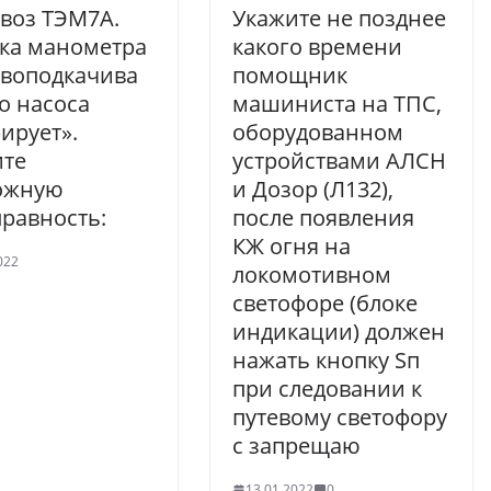
воз ТЭМ7А.
Укажите не позднее
ка манометра
какого времени
ивоподкачива
помощник
о насоса
машиниста на ТПС,
ирует».
оборудованном
ите
устройствами АЛСН
ожную
и Дозор (Л132),
равность:
после появления
КЖ огня на
022
локомотивном
светофоре (блоке
индикации) должен
нажать кнопку Sп
при следовании к
путевому светофору
с запрещаю
13.01.2022
0