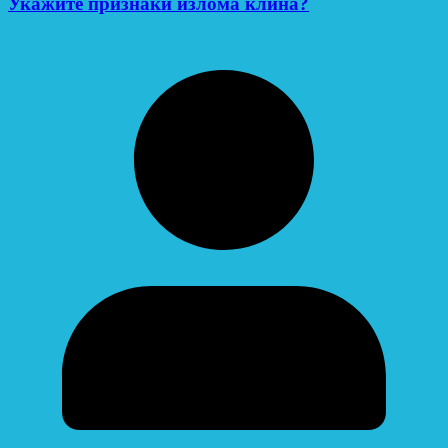
Укажите признаки излома клина?