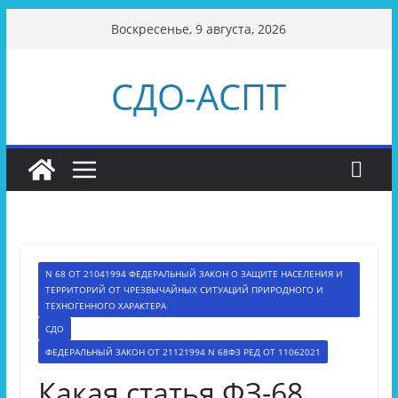
Перейти
Воскресенье, 9 августа, 2026
к
содержимому
СДО-АСПТ
N 68 ОТ 21041994 ФЕДЕРАЛЬНЫЙ ЗАКОН О ЗАЩИТЕ НАСЕЛЕНИЯ И
ТЕРРИТОРИЙ ОТ ЧРЕЗВЫЧАЙНЫХ СИТУАЦИЙ ПРИРОДНОГО И
ТЕХНОГЕННОГО ХАРАКТЕРА
СДО
ФЕДЕРАЛЬНЫЙ ЗАКОН ОТ 21121994 N 68ФЗ РЕД ОТ 11062021
Какая статья ФЗ-68