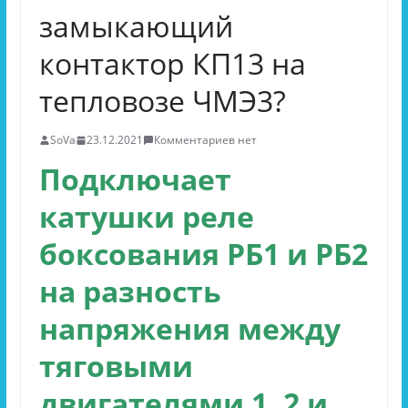
замыкающий
контактор КП13 на
тепловозе ЧМЭ3?
SoVa
23.12.2021
Комментариев нет
Подключает
катушки реле
боксования РБ1 и РБ2
на разность
напряжения между
тяговыми
двигателями 1, 2 и